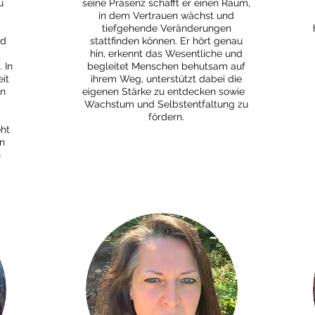
u
seine Präsenz schafft er einen Raum,
in dem Vertrauen wächst und
tiefgehende Veränderungen
nd
stattfinden können. Er hört genau
hin, erkennt das Wesentliche und
 In
begleitet Menschen behutsam auf
it
ihrem Weg, unterstützt dabei die
en
eigenen Stärke zu entdecken sowie
Wachstum und Selbstentfaltung zu
fördern.
eht
n
n