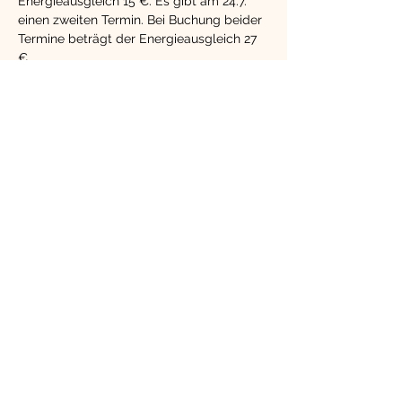
Energieausgleich 15 €. Es gibt am 24.7. 
einen zweiten Termin. Bei Buchung beider 
Termine beträgt der Energieausgleich 27 
€.
Diese Veranstaltung
teilen
kontakt@herzkompass.info
-
t.me/herzkompassinfo