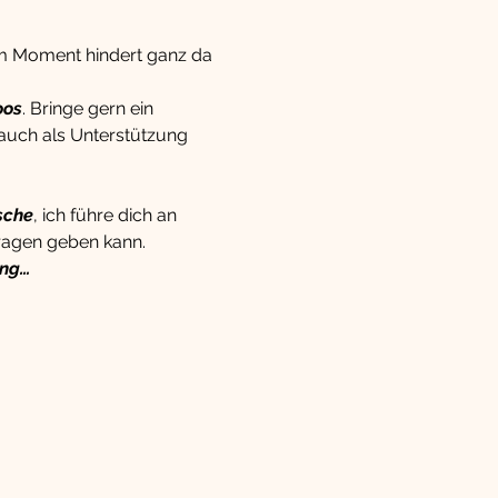
em Moment hindert ganz da 
oos
. Bringe gern ein 
 auch als Unterstützung 
sche
, ich führe dich an 
ragen geben kann.
ang…