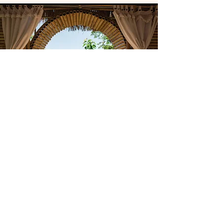
Für Retreat-Anbieter &
Speaker
Lassen Sie uns gemeinsam
Freiräume schaffen, damit Sie sich
voll und ganz auf Ihre