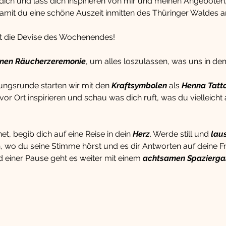
ich und lass dich inspirieren von mir und meinen Angeboten, d
mit du eine schöne Auszeit inmitten des Thüringer Waldes a
st die Devise des Wochenendes!
inen Räucherzeremonie
, um alles loszulassen, was uns in d
lungsrunde starten wir mit den 
Kraftsymbolen
 als 
Henna Tatt
or Ort inspirieren und schau was dich ruft, was du vielleicht
, begib dich auf eine Reise in dein 
Herz
. Werde still und 
lau
, wo du seine Stimme hörst und es dir Antworten auf deine F
einer Pause geht es weiter mit einem 
achtsamen Spazierg