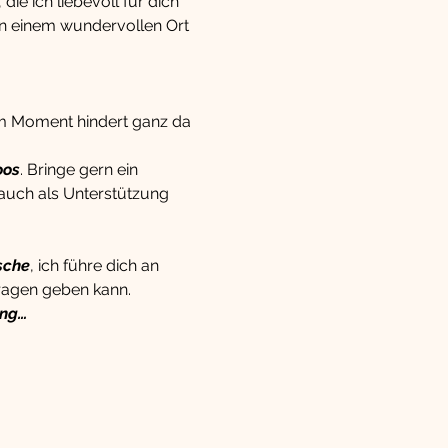
ie ich liebevoll für dich 
n einem wundervollen Ort 
em Moment hindert ganz da 
oos
. Bringe gern ein 
 auch als Unterstützung 
sche
, ich führe dich an 
ragen geben kann.
ang…