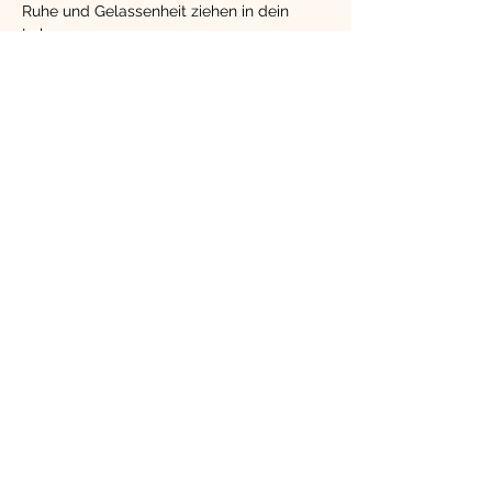
Ruhe und Gelassenheit ziehen in dein 
Leben.
In jeder Handlung ist die Kraft des 
Ganzen, nur Denken und Glauben an 
erlebtes beschränken den Fluss dieser 
Kraft. Dies ist es, was das Leben in der 
gewohnten Form hält.
(Er)lebe was Du bist!
Mehr anzeigen
Diese Veranstaltung
teilen
kontakt@herzkompass.info
-