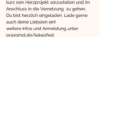
kurz sein Herzprojekt vorzustellen und im 
Anschluss in die Vernetzung  zu gehen.
Du bist herzlich eingeladen. Lade gerne 
auch deine Liebsten ein!
weitere Infos und Anmeldung unter 
praxomol.de/kakaofest 
Energieausgleich 25 Euro
Diese Veranstaltung
teilen
kontakt@herzkompass.info
-
t.me/herzkompassinfo