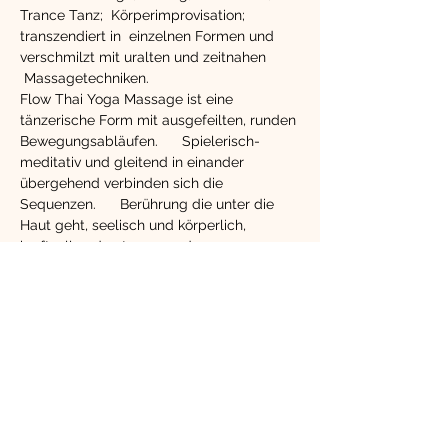
Trance Tanz;  Körperimprovisation; 
transzendiert in  einzelnen Formen und 
verschmilzt mit uralten und zeitnahen 
 Massagetechniken.
Flow Thai Yoga Massage ist eine 
tänzerische Form mit ausgefeilten, runden 
Bewegungsabläufen.      Spielerisch-
meditativ und gleitend in einander 
übergehend verbinden sich die 
Sequenzen.      Berührung die unter die 
Haut geht, seelisch und körperlich, 
kraftvoll und entspannend.
Energieausgleich: 65 Euro
mit Frank Wiegand, ThaiYoga Institut
www.thaiyoga-institut.de
Diese Veranstaltung
teilen