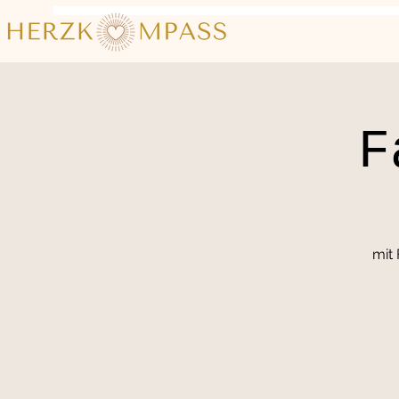
F
mit