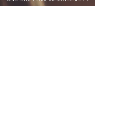
Dieses Audiotraining ist für dich, wenn
du das Gefühl kennst, in dir
festzustecken, obwohl du längst weißt,
dass da so viel mehr möglich ist. Wenn
du dich nach Tiefe sehnst, aber nicht
weißt, wo du anfangen sollst. Wenn du
aufhören willst, dich selbst zu verlieren
– und stattdessen anfangen willst, dich
wirklich zu spüren.
SHIFT HAPPENS ist dein Anker im
Alltag. Dein energetischer Reset-Button.
Dein Reminder: Du bist nicht hier, um
durchzuhalten, zu überleben. Du darfst
dir erlauben lebendig zu sein, dir Räume
zu öffnen, für die du bereit bist, deine
Schöpferkraft zu entfalten und dein