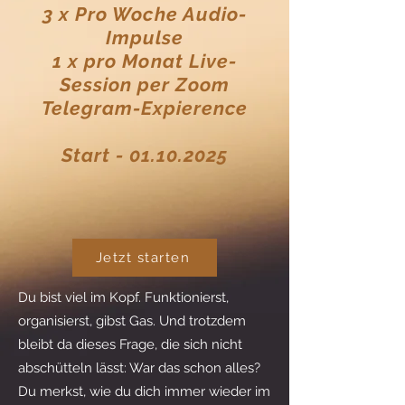
3 x Pro Woche Audio-
Impulse
1 x pro Monat Live-
Session per Zoom
Telegram-Expierence
Start - 01.10.2025
Jetzt starten
Du bist viel im Kopf. Funktionierst,
organisierst, gibst Gas. Und trotzdem
bleibt da dieses Frage, die sich nicht
abschütteln lässt: War das schon alles?
Du merkst, wie du dich immer wieder im