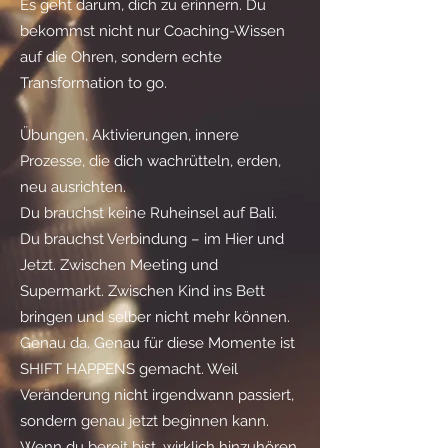
Es geht darum, dich zu erinnern. Du
bekommst nicht nur Coaching-Wissen
auf die Ohren, sondern echte
Transformation to go.
Übungen, Aktivierungen, innere
Prozesse, die dich wachrütteln, erden,
neu ausrichten.
Du brauchst keine Ruheinsel auf Bali.
Du brauchst Verbindung – im Hier und
Jetzt. Zwischen Meeting und
Supermarkt. Zwischen Kind ins Bett
bringen und selber nicht mehr können.
Genau da. Genau für diese Momente ist
SHIFT HAPPENS gemacht. Weil
Veränderung nicht irgendwann passiert,
sondern genau jetzt beginnen kann.
Wenn du bereit bist, wirklich hinzuhören.