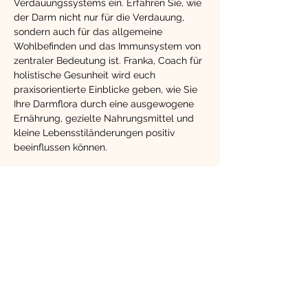
Verdauungssystems ein. Erfahren Sie, wie 
der Darm nicht nur für die Verdauung, 
sondern auch für das allgemeine 
Wohlbefinden und das Immunsystem von 
zentraler Bedeutung ist. Franka, Coach für 
holistische Gesunheit wird euch 
praxisorientierte Einblicke geben, wie Sie 
Ihre Darmflora durch eine ausgewogene 
Ernährung, gezielte Nahrungsmittel und 
kleine Lebensstiländerungen positiv 
beeinflussen können.
Kommen Sie ins Gespräch und stellen 
klären offene Fragen sowie Ihre 
individuellen Anliegen. Nutzen Sie diese 
Gelegenheit, um wertvolle Impulse für 
Ihre eigene Gesundheit zu gewinnen und 
Ihrem Darm etwas Gutes zu tun!
Diese Veranstaltung
teilen